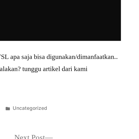
WSL apa saja bisa digunakan/dimanfaatkan..
jalakan? tunggu artikel dari kami
Posted
Uncategorized
in
Next
Next Post