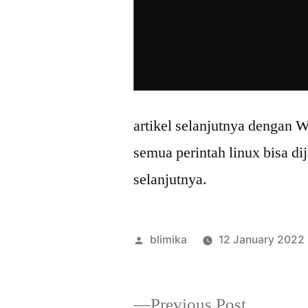
artikel selanjutnya dengan 
semua perintah linux bisa di
selanjutnya.
Posted
blimika
12 January 2022
by
Previous
Previous Post