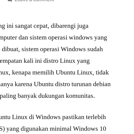
Install
Ubuntu
 ini sangat cepat, dibarengi juga
Linux
dengan
puter dan sistem operasi windows yang
WSL
ni dibuat, sistem operasi Windows sudah
Windows
empatan kali ini distro Linux yang
nux, kenapa memilih Ubuntu Linux, tidak
manya karena Ubuntu distro turunan debian
 paling banyak dukungan komunitas.
ntu Linux di Windows pastikan terlebih
OS) yang digunakan minimal Windows 10