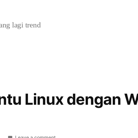
g lagi trend
untu Linux dengan 
on
Leave a comment