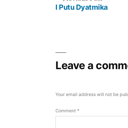
post:
I Putu Dyatmika
Post
navigation
Leave a comm
Your email address will not be pub
Comment
*