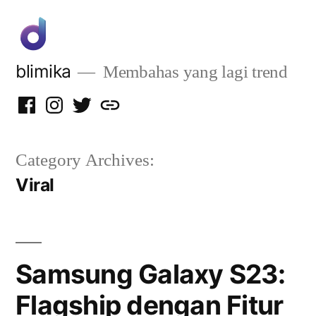
Skip
to
content
blimika
Membahas yang lagi trend
Facebook
Instagram
Twitter
Privacy
Policy
Category Archives:
Viral
Samsung Galaxy S23:
Flagship dengan Fitur