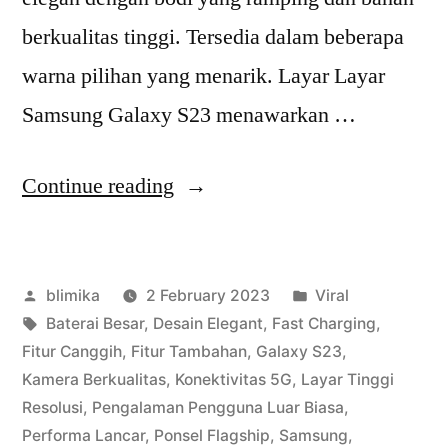
berkualitas tinggi. Tersedia dalam beberapa
warna pilihan yang menarik. Layar Layar
Samsung Galaxy S23 menawarkan …
“Samsung
Continue reading
Galaxy
S23:
Posted
Posted
blimika
2 February 2023
Viral
Flagship
by
Tags:
in
Baterai Besar
,
Desain Elegant
,
Fast Charging
,
dengan
Fitur Canggih
,
Fitur Tambahan
,
Galaxy S23
,
Fitur
Kamera Berkualitas
,
Konektivitas 5G
,
Layar Tinggi
Resolusi
,
Pengalaman Pengguna Luar Biasa
,
Terbaru
Performa Lancar
,
Ponsel Flagship
,
Samsung
,