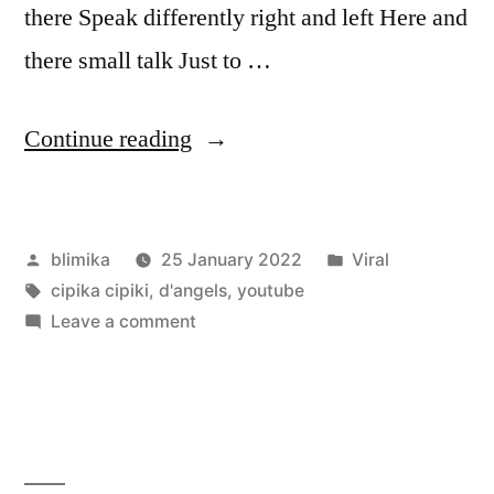
there Speak differently right and left Here and
there small talk Just to …
“Indonesian
Continue reading
Girlband
–
Posted
Posted
blimika
25 January 2022
Viral
D’Angels
by
Tags:
in
cipika cipiki
,
d'angels
,
youtube
–
on
Leave a comment
CIPIKA
Indonesian
Girlband
CIPIKI”
–
D’Angels
–