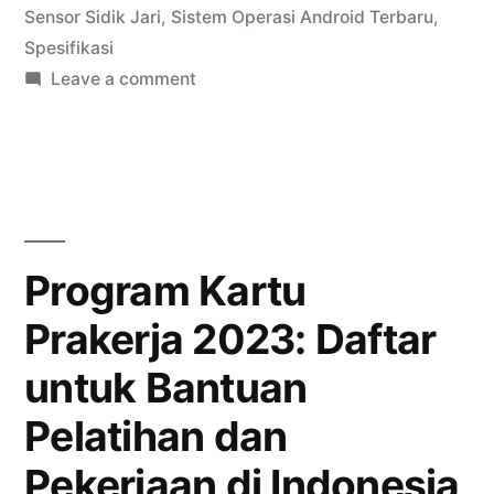
untuk
Sensor Sidik Jari
,
Sistem Operasi Android Terbaru
,
Spesifikasi
Pengalaman
on
Leave a comment
Pengguna
Samsung
Terbaik”
Galaxy
S23:
Flagship
dengan
Fitur
Program Kartu
Terbaru
Prakerja 2023: Daftar
untuk
Pengalaman
untuk Bantuan
Pengguna
Terbaik
Pelatihan dan
Pekerjaan di Indonesia