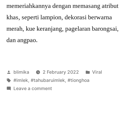
memeriahkannya dengan memasang atribut
khas, seperti lampion, dekorasi berwarna
merah, kue keranjang, pagelaran barongsai,
dan angpao.
Posted
Posted
blimika
2 February 2022
Viral
by
Tags:
in
#imlek
,
#tahubaruimlek
,
#tionghoa
on
Leave a comment
Happy
Chinese
New
Year
2022!