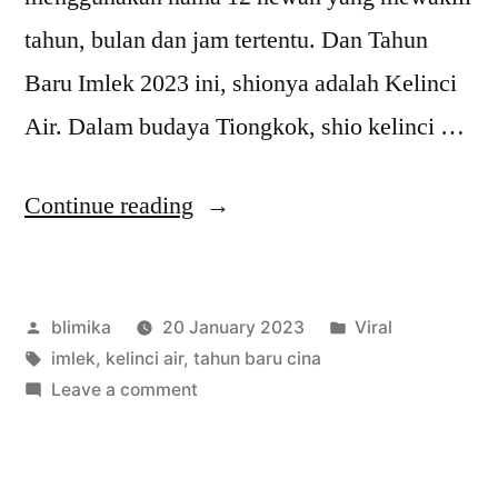
tahun, bulan dan jam tertentu. Dan Tahun
Baru Imlek 2023 ini, shionya adalah Kelinci
Air. Dalam budaya Tiongkok, shio kelinci …
“Shio
Continue reading
Kelinci
Air,
Posted
Posted
blimika
20 January 2023
Viral
Tahun
by
Tags:
in
imlek
,
kelinci air
,
tahun baru cina
Baru
on
Leave a comment
Cina
Shio
Kelinci
2023!”
Air,