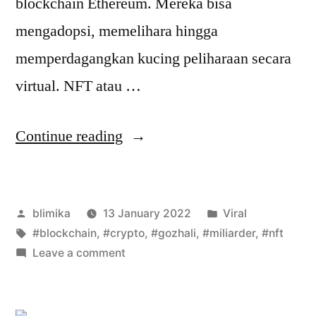
blockchain Ethereum. Mereka bisa
mengadopsi, memelihara hingga
memperdagangkan kucing peliharaan secara
virtual. NFT atau …
“Viral
Continue reading
NFT
dari
Posted
Posted
blimika
13 January 2022
Viral
Indonesia
by
Tags:
in
#blockchain
,
#crypto
,
#gozhali
,
#miliarder
,
#nft
–
on
Leave a comment
Gozhali
Viral
NFT
Everday”
dari