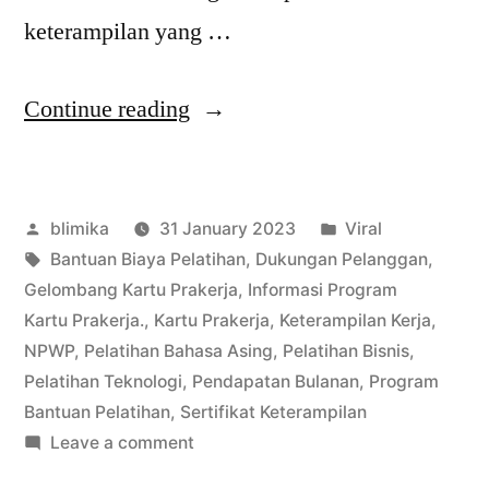
keterampilan yang …
“Program
Continue reading
Kartu
Prakerja
Posted
Posted
blimika
31 January 2023
Viral
2023:
by
Tags:
in
Bantuan Biaya Pelatihan
,
Dukungan Pelanggan
,
Daftar
Gelombang Kartu Prakerja
,
Informasi Program
untuk
Kartu Prakerja.
,
Kartu Prakerja
,
Keterampilan Kerja
,
NPWP
,
Pelatihan Bahasa Asing
,
Pelatihan Bisnis
,
Bantuan
Pelatihan Teknologi
,
Pendapatan Bulanan
,
Program
Pelatihan
Bantuan Pelatihan
,
Sertifikat Keterampilan
on
Leave a comment
dan
Program