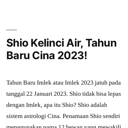
Pekerjaan
Kartu
di
Prakerja
2023:
Indonesia”
Daftar
untuk
Shio Kelinci Air, Tahun
Bantuan
Baru Cina 2023!
Pelatihan
dan
Pekerjaan
di
Tahun Baru Imlek atau Imlek 2023 jatuh pada
Indonesia
tanggal 22 Januari 2023. Shio tidak bisa lepas
dengan Imlek, apa itu Shio? Shio adalah
sistem astrologi Cina. Penamaan Shio sendiri
menggunakan nama 12 hewan yang mewakili