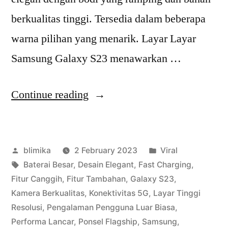
berkualitas tinggi. Tersedia dalam beberapa
warna pilihan yang menarik. Layar Layar
Samsung Galaxy S23 menawarkan …
“Samsung
Continue reading
Galaxy
S23:
Posted
Posted
blimika
2 February 2023
Viral
Flagship
by
Tags:
in
Baterai Besar
,
Desain Elegant
,
Fast Charging
,
dengan
Fitur Canggih
,
Fitur Tambahan
,
Galaxy S23
,
Fitur
Kamera Berkualitas
,
Konektivitas 5G
,
Layar Tinggi
Resolusi
,
Pengalaman Pengguna Luar Biasa
,
Terbaru
Performa Lancar
,
Ponsel Flagship
,
Samsung
,