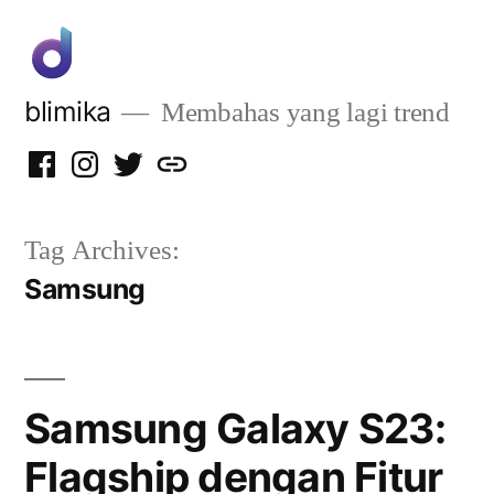
Skip
to
content
blimika
Membahas yang lagi trend
Facebook
Instagram
Twitter
Privacy
Policy
Tag Archives:
Samsung
Samsung Galaxy S23:
Flagship dengan Fitur