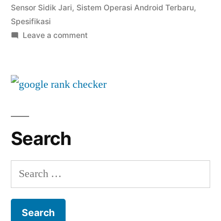
untuk
Sensor Sidik Jari
,
Sistem Operasi Android Terbaru
,
Spesifikasi
Pengalaman
on
Leave a comment
Pengguna
Samsung
Terbaik”
Galaxy
S23:
Flagship
dengan
Fitur
Terbaru
Search
untuk
Pengalaman
Search
Pengguna
for:
Terbaik