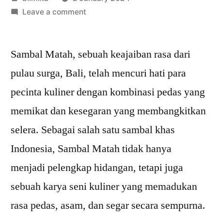
by
on
Leave a comment
Rahasia
Sambal
Sambal Matah, sebuah keajaiban rasa dari
Matah
yang
pulau surga, Bali, telah mencuri hati para
Mantap:
pecinta kuliner dengan kombinasi pedas yang
Pedas,
Segar,
memikat dan kesegaran yang membangkitkan
dan
selera. Sebagai salah satu sambal khas
Gurih!
Indonesia, Sambal Matah tidak hanya
menjadi pelengkap hidangan, tetapi juga
sebuah karya seni kuliner yang memadukan
rasa pedas, asam, dan segar secara sempurna.