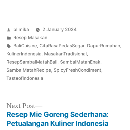
Posted
blimika
2 January 2024
by
Posted
Resep Masakan
in
Tags:
BaliCuisine
,
CitaRasaPedasSegar
,
DapurRumahan
,
KulinerIndonesia
,
MasakanTradisional
,
ResepSambalMatahBali
,
SambalMatahEnak
,
SambalMatahRecipe
,
SpicyFreshCondiment
,
TasteofIndonesia
Next
Next Post
post:
Resep Mie Goreng Sederhana:
Post
Petualangan Kuliner Indonesia