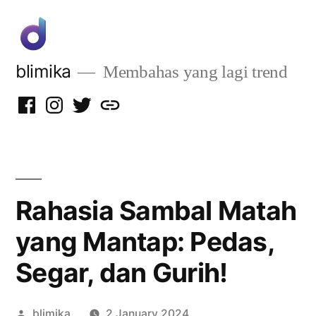
Skip
to
content
blimika
Membahas yang lagi trend
Facebook
Instagram
Twitter
Privacy
Policy
Rahasia Sambal Matah
yang Mantap: Pedas,
Segar, dan Gurih!
Posted
blimika
2 January 2024