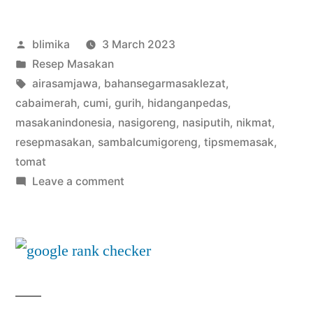
Posted
blimika
3 March 2023
by
Posted
Resep Masakan
in
Tags:
airasamjawa
,
bahansegarmasaklezat
,
cabaimerah
,
cumi
,
gurih
,
hidanganpedas
,
masakanindonesia
,
nasigoreng
,
nasiputih
,
nikmat
,
resepmasakan
,
sambalcumigoreng
,
tipsmemasak
,
tomat
on
Leave a comment
Sambal
Cumi
Goreng:
Resep
Mudah
dan