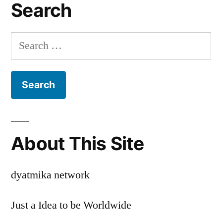
Nikmat
Search
dengan
Rasa
Search
Pedas
for:
dan
Gurih
About This Site
dyatmika network
Just a Idea to be Worldwide