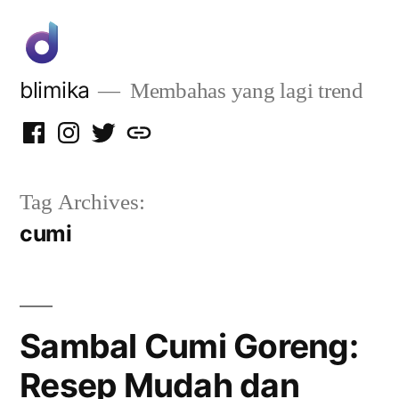
Skip
to
content
blimika
Membahas yang lagi trend
Facebook
Instagram
Twitter
Privacy
Policy
Tag Archives:
cumi
Sambal Cumi Goreng:
Resep Mudah dan