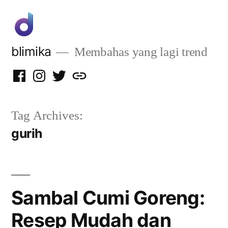
Skip
to
content
blimika
Membahas yang lagi trend
Facebook
Instagram
Twitter
Privacy
Policy
Tag Archives:
gurih
Sambal Cumi Goreng:
Resep Mudah dan