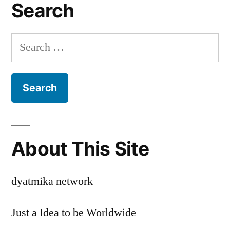
Nikmat
Search
dengan
Rasa
Search
Pedas
for:
dan
Gurih
About This Site
dyatmika network
Just a Idea to be Worldwide