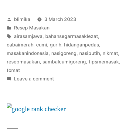
Posted
blimika
3 March 2023
by
Posted
Resep Masakan
in
Tags:
airasamjawa
,
bahansegarmasaklezat
,
cabaimerah
,
cumi
,
gurih
,
hidanganpedas
,
masakanindonesia
,
nasigoreng
,
nasiputih
,
nikmat
,
resepmasakan
,
sambalcumigoreng
,
tipsmemasak
,
tomat
on
Leave a comment
Sambal
Cumi
Goreng:
Resep
Mudah
dan